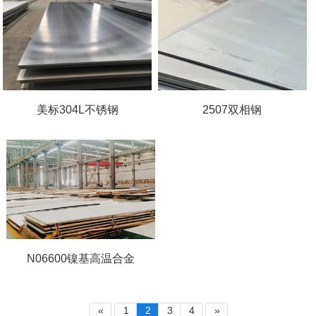
美标304L不锈钢
2507双相钢
N06600镍基高温合金
«
1
2
3
4
»