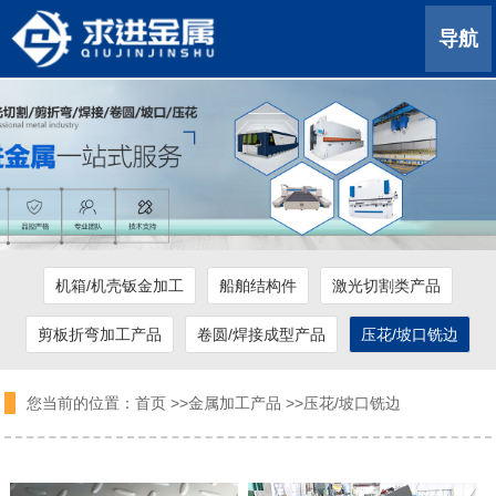
导航
机箱/机壳钣金加工
船舶结构件
激光切割类产品
剪板折弯加工产品
卷圆/焊接成型产品
压花/坡口铣边
您当前的位置：
首页
>>
金属加工产品
>>
压花/坡口铣边