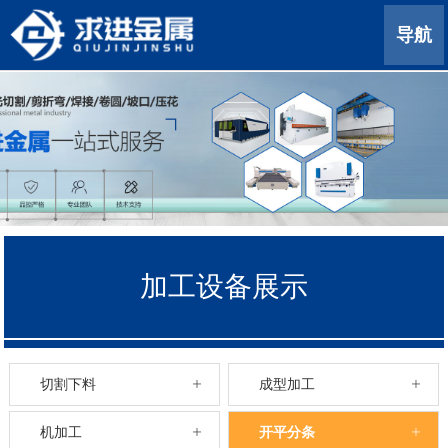
导航
加工设备展示
切割下料
成型加工
机加工
开平分条