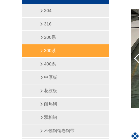
304
316
200系
300系
400系
中厚板
花纹板
耐热钢
双相钢
不锈钢钢卷钢带