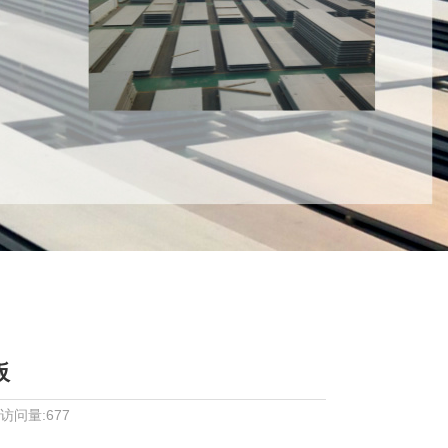
板
 访问量:677